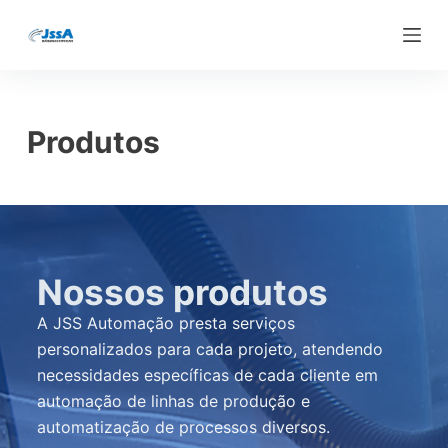
S
k
i
p
t
Produtos
o
c
o
n
t
Nossos produtos
e
n
A JSS Automação presta serviços
t
personalizados para cada projeto, atendendo
necessidades específicas de cada cliente em
automação de linhas de produção e
automatização de processos diversos.