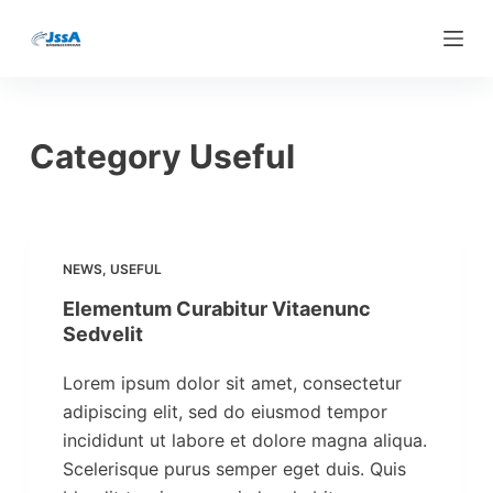
S
k
i
p
t
Category
Useful
o
c
o
n
NEWS
,
USEFUL
t
Elementum Curabitur Vitaenunc
e
Sedvelit
n
t
Lorem ipsum dolor sit amet, consectetur
adipiscing elit, sed do eiusmod tempor
incididunt ut labore et dolore magna aliqua.
Scelerisque purus semper eget duis. Quis