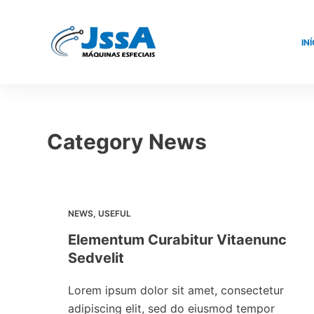
S
k
INÍ
i
p
t
o
c
Category
News
o
n
t
e
NEWS
,
USEFUL
n
t
Elementum Curabitur Vitaenunc
Sedvelit
Lorem ipsum dolor sit amet, consectetur
adipiscing elit, sed do eiusmod tempor